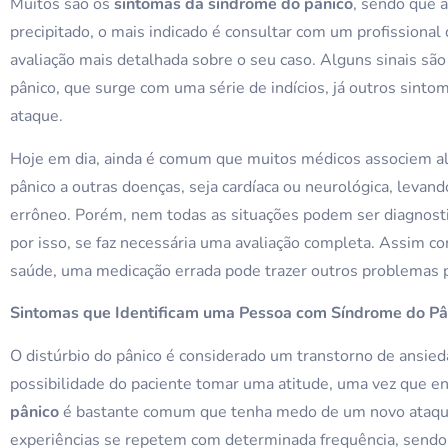
Muitos são os
sintomas da síndrome do pânico
, sendo que 
precipitado, o mais indicado é consultar com um profissional
avaliação mais detalhada sobre o seu caso. Alguns sinais são
pânico, que surge com uma série de indícios, já outros sint
ataque.
Hoje em dia, ainda é comum que muitos médicos associem al
pânico a outras doenças, seja cardíaca ou neurológica, levan
errôneo. Porém, nem todas as situações podem ser diagnost
por isso, se faz necessária uma avaliação completa. Assim 
saúde, uma medicação errada pode trazer outros problemas p
Sintomas que Identificam uma Pessoa com Síndrome do Pâ
O distúrbio do pânico é considerado um transtorno de ansied
possibilidade do paciente tomar uma atitude, uma vez que e
pânico
é bastante comum que tenha medo de um novo ataque
experiências se repetem com determinada frequência, send