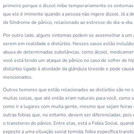
primeiro porque o álcool inibe temporariamente os sintomas
que ele é iminente quando a pessoa não ingere álcool. Já a 
da Síndrome de pânico, relacionado ao estresse do dia-a-dia.
Por outro lado, alguns sintomas podem se assemelhar a um 
serem em realidade o distúrbio. Nesses casos estão incluí
abusa de determinadas substâncias, como álcool, medicame
você está tendo um ataque de pânico no caso de sofrer de hi
distúrbio ligado à atividade da glândula tireoide e pode cau
mencionados.
Outros temores que estão relacionados ao distúrbio são no 
muitas coisas, que até então eram naturais para você, como sai
como ir a lugares com muita gente, mesmo que sejam feiras 
outras fobias que, no entanto, devem ser diferenciadas, po
o transtorno do pânico. Entre elas, está a Fobia Social, quan
exposto a uma situação social temida; fobia específica;trans