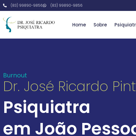
(83) 99890-9856
(83) 99890-9856
Home
Sobre
Psiquiatr
Burnout
Dr. José Ricardo Pint
Psiquiatra
em João Pesso