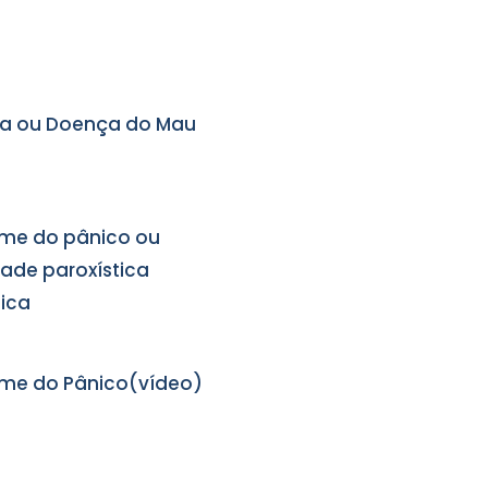
ia ou Doença do Mau
me do pânico ou
ade paroxística
ica
me do Pânico(vídeo)